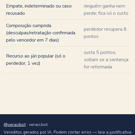
Empate, indeterminado ou caso
ninguém ganha nem
recusado
perde; fica só o custo
Composição cumprida
perdedor recupera 8
(desculpas/retratação confirmada
pontos
pelo vencedor em 7 dias)
custa 5 pontos;
Recurso ao júri popular (só o
voltam se a sentença
perdedor, 1 vez)
for reformada
@veracibot
· veraci.bot
Vereditos gerados por IA. Podem conter erros — leia a justificativa